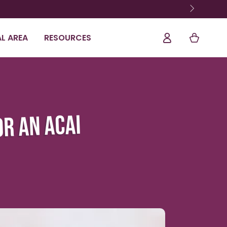
Log
Shopping
L AREA
RESOURCES
In
Cart
R AN ACAI