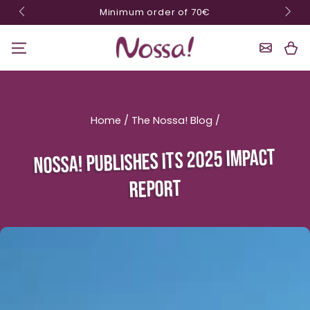
10% off on orders of €200 or more with code
Skip content
NOSSA10
Shoppin
Cart
Home
/
The Nossa! Blog
/
NOSSA! PUBLISHES ITS 2025 IMPACT
REPORT