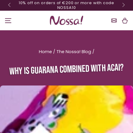
10% off on orders of €200 or more with code
Skip content
NOSSA10
Shoppin
Cart
Home
/
The Nossa! Blog
/
WHY IS GUARANA COMBINED WITH ACAI?