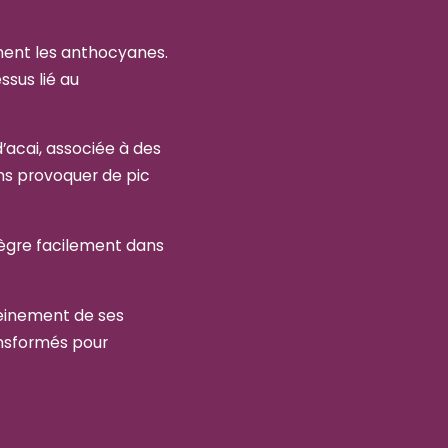
ment les anthocyanes.
ssus lié au
d’acai, associée à des
sans provoquer de pic
ntègre facilement dans
pleinement de ses
ansformés pour