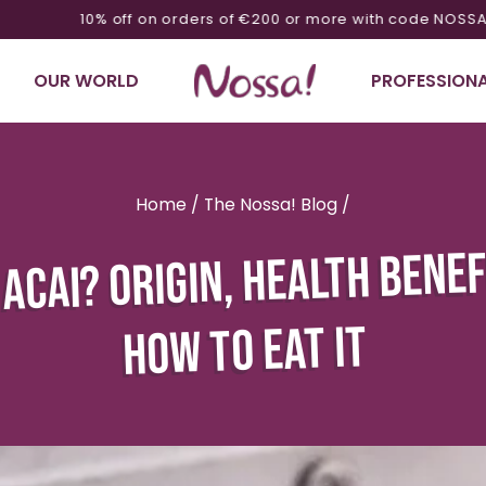
10% off on orders of €200 or more with code NOSSA10
OUR WORLD
PROFESSIONA
Home
/
The Nossa! Blog
/
 ACAI? ORIGIN, HEALTH BENEF
HOW TO EAT IT