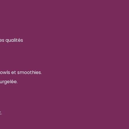
es qualités
 bowls et smoothies.
urgelée.
.