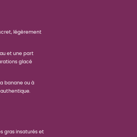
iscret, légèrement
au et une part
arations glacé
 la banane ou à
t authentique.
es gras insaturés et