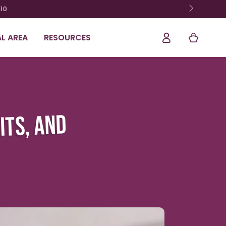
Shopping
Log
L AREA
RESOURCES
Cart
In
ITS, AND