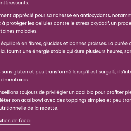
intéressants.
èrement apprécié pour sa richesse en antioxydants, notam
 protéger les cellules contre le stress oxydatif, un proce
rtaines maladies.
 équilibré en fibres, glucides et bonnes graisses. La purée 
nola, fournit une énergie stable qui dure plusieurs heures, 
ans gluten et peu transformé lorsqu’il est surgelé, il s’i
limentaires.
eillons toujours de privilégier un acai bio pour profiter 
pléter son acai bowl avec des toppings simples et peu tr
utritionnelle de la recette.
ion de l'acai